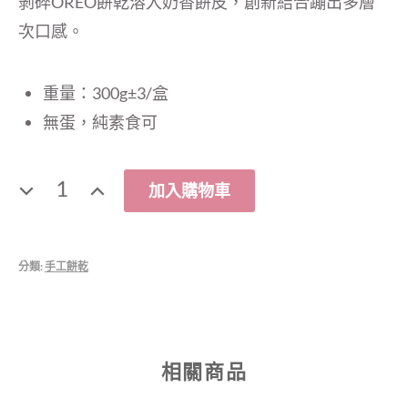
剝碎OREO餅乾溶入奶香餅皮，創新結合蹦出多層
次口感。
重量：300g±3/盒
無蛋，純素食可
數
加入購物車
量
分類:
手工餅乾
相關商品