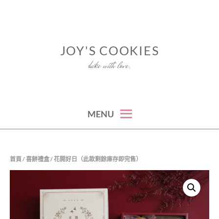
Skip
to
content
JOY'S COOKIES
bake with love.
MENU
首頁
/
喜餅禮盒
/ 花開好日（此款剩餘庫存即完售）