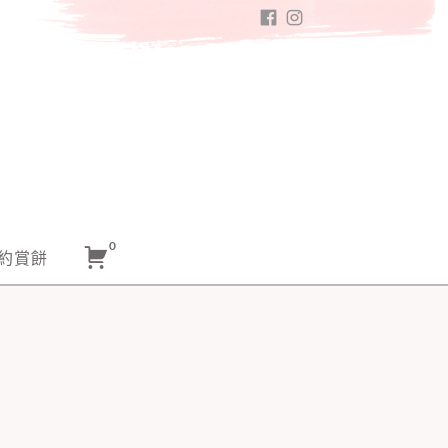
FACEBOOK
INSTAGRAM
0
約賞餅