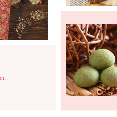
Contin
Readin
es.